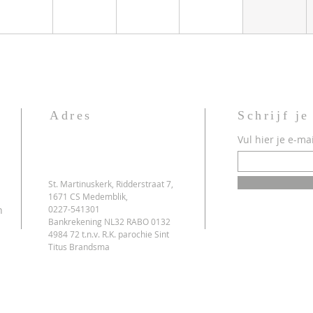
Adres
Schrijf je
Vul hier je e-mai
St. Martinuskerk, Ridderstraat 7,
1671 CS Medemblik,
n
0227-541301
Bankrekening NL32 RABO 0132
4984 72 t.n.v. R.K. parochie Sint
Titus Brandsma