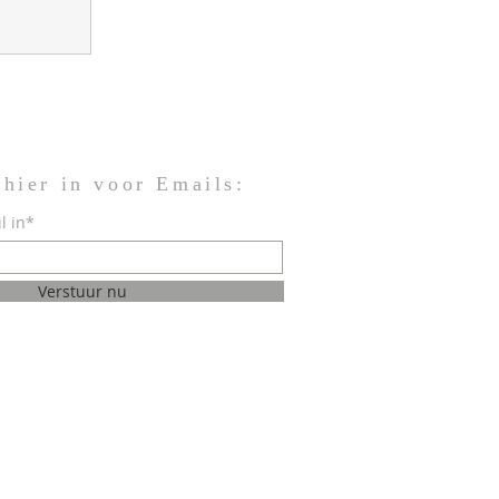
 hier in voor Emails:
l in*
Verstuur nu