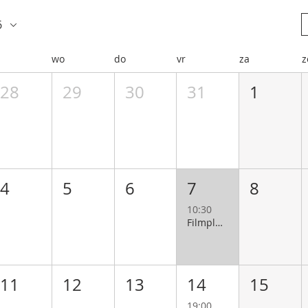
6
wo
do
vr
za
z
28
29
30
31
1
4
5
6
7
8
10:30
Filmploeg
11
12
13
14
15
19:00