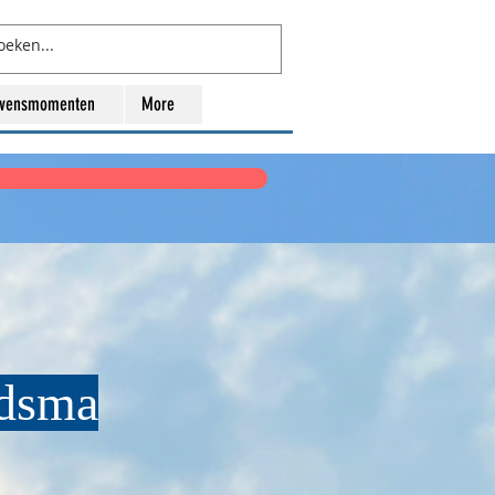
evensmomenten
More
ndsma