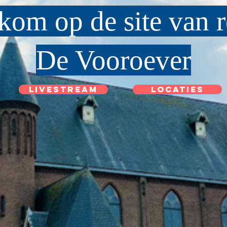
kom op de site van r
De Vooroever
Livestream
Locaties