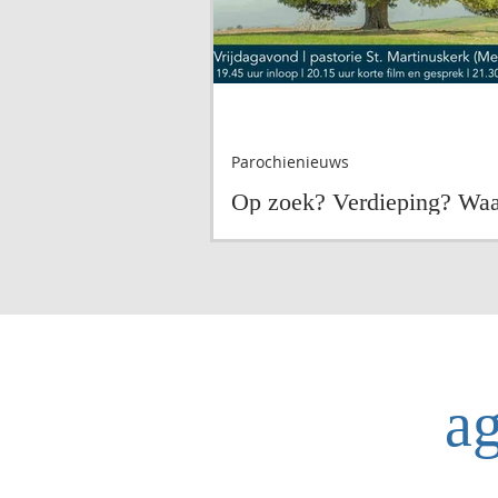
Parochienieuws
Op zoek? Verdieping? Waa
geloof jij in?
ag