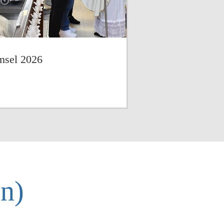
msel 2026
en)